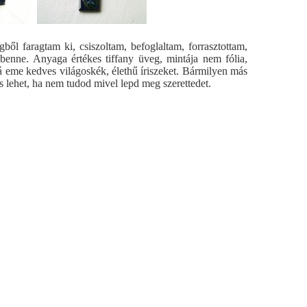
ből faragtam ki, csiszoltam, befoglaltam, forrasztottam,
 benne. Anyaga értékes tiffany üveg, mintája nem fólia,
rá eme kedves világoskék, élethű íriszeket. Bármilyen más
is lehet, ha nem tudod mivel lepd meg szerettedet.