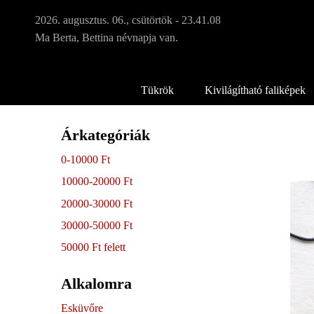
2026. augusztus. 06., csütörtök - 23.41.08
Ma Berta, Bettina névnapja van.
Tükrök
Kivilágítható faliképek
Árkategóriák
0-10000 Ft
10000-20000 Ft
20000-30000 Ft
30000-50000 Ft
50000 Ft felett
Alkalomra
Esküvőre