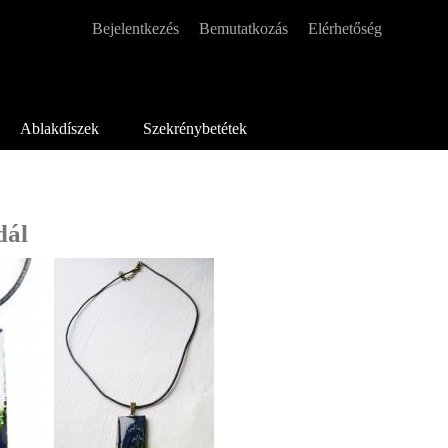
Bejelentkezés
Bemutatkozás
Elérhetőség
Másodlagos menü
Ablakdíszek
Szekrénybetétek
dál