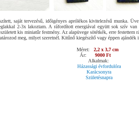
zített, saját tervezésű, időigényes aprólékos kivitelezésű munka. Üveg
eglakkal 2-3x lakoztam. A ráfordított energiával együtt sok szív van
zületett kis miniatűr festmény. Az alapüvege sötétkék, erre festettem 
 határozod meg, milyet szeretnél. Kitűnő kiegészítő vagy éppen ajándék 
Méret:
2,2 x 3,7 cm
Ár:
9000 Ft
Alkalmak:
Házassági évfordulóra
Karácsonyra
Születésnapra