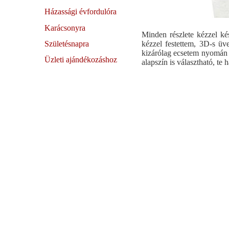
Házassági évfordulóra
Karácsonyra
Minden részlete kézzel kés
Születésnapra
kézzel festettem, 3D-s üv
kizárólag ecsetem nyomán s
Üzleti ajándékozáshoz
alapszín is választható, te