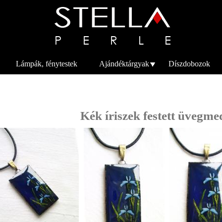
Ugrás a
tartalomra
Lámpák, fénytestek
Ajándéktárgyak
Díszdobozok
Kék íriszek festett üvegme