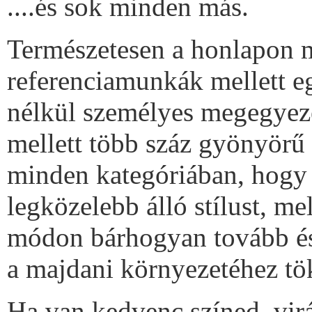
....és sok minden más.
Természetesen a honlapon me
referenciamunkák mellett egy
nélkül személyes megegyezés
mellett több száz gyönyörű 
minden kategóriában, hogy 
legközelebb álló stílust, m
módon bárhogyan tovább és 
a majdani környezetéhez tök
Ha van kedvenc színed, vir