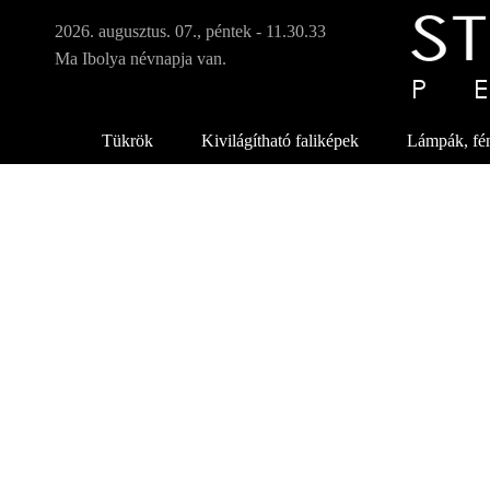
Ugrá
tarta
2026. augusztus. 07., péntek - 11.30.34
Ma Ibolya névnapja van.
Tükrök
Kivilágítható faliképek
Lámpák, fén
S