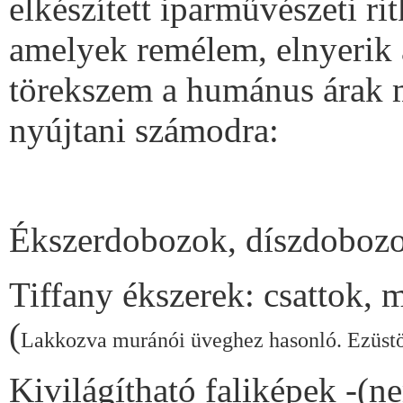
elkészített iparművészeti ri
amelyek remélem, elnyerik
törekszem a humánus árak m
nyújtani számodra:
Ékszerdobozok, díszdoboz
Tiffany ékszerek: csattok, 
(
Lakkozva muránói üveghez hasonló. Ezüstö
Kivilágítható faliképek -(n