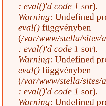
: eval()'d code
1
sor).
Warning
: Undefined pro
eval()
függvényben
(
/var/www/stella/sites/
: eval()'d code
1
sor).
Warning
: Undefined pro
eval()
függvényben
(
/var/www/stella/sites/
: eval()'d code
1
sor).
Warning
: Undefined pro