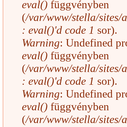
eval()
függvényben
(
/var/www/stella/sites/
: eval()'d code
1
sor).
Warning
: Undefined pro
eval()
függvényben
(
/var/www/stella/sites/
: eval()'d code
1
sor).
Warning
: Undefined pro
eval()
függvényben
(
/var/www/stella/sites/