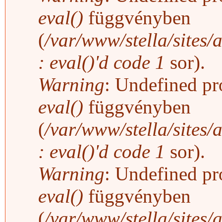
eval()
függvényben
(
/var/www/stella/sites/
: eval()'d code
1
sor).
Warning
: Undefined pro
eval()
függvényben
(
/var/www/stella/sites/
: eval()'d code
1
sor).
Warning
: Undefined pro
eval()
függvényben
(
/var/www/stella/sites/