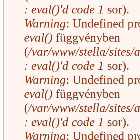
: eval()'d code
1
sor).
Warning
: Undefined pro
eval()
függvényben
(
/var/www/stella/sites/
: eval()'d code
1
sor).
Warning
: Undefined pro
eval()
függvényben
(
/var/www/stella/sites/
: eval()'d code
1
sor).
Warning
: Undefined pro