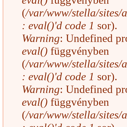
(
/var/www/stella/sites/
: eval()'d code
1
sor).
Warning
: Undefined pro
eval()
függvényben
(
/var/www/stella/sites/
: eval()'d code
1
sor).
Warning
: Undefined pro
eval()
függvényben
(
/var/www/stella/sites/