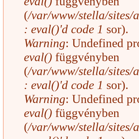
eval()
függvényben
(
/var/www/stella/sites/
: eval()'d code
1
sor).
Warning
: Undefined pro
eval()
függvényben
(
/var/www/stella/sites/
: eval()'d code
1
sor).
Warning
: Undefined pro
eval()
függvényben
(
/var/www/stella/sites/