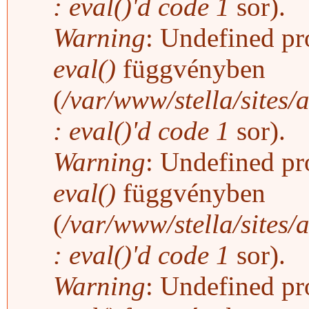
: eval()'d code
1
sor).
Warning
: Undefined pro
eval()
függvényben
(
/var/www/stella/sites/
: eval()'d code
1
sor).
Warning
: Undefined pro
eval()
függvényben
(
/var/www/stella/sites/
: eval()'d code
1
sor).
Warning
: Undefined pro