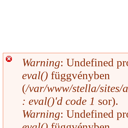
Warning
: Undefined pro
Hibaüzenet
eval()
függvényben
(
/var/www/stella/sites/
: eval()'d code
1
sor).
Warning
: Undefined pro
eval()
függvényben