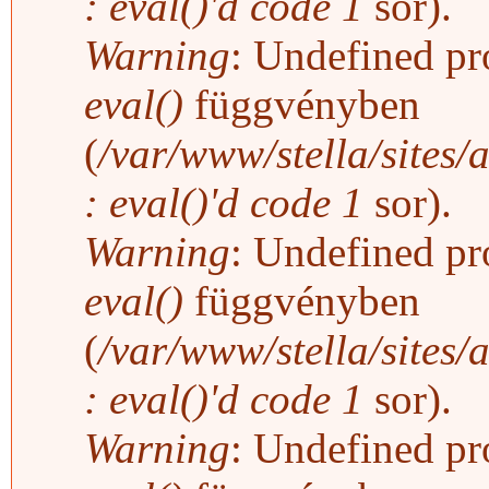
: eval()'d code
1
sor).
Warning
: Undefined pro
eval()
függvényben
(
/var/www/stella/sites/
: eval()'d code
1
sor).
Warning
: Undefined pro
eval()
függvényben
(
/var/www/stella/sites/
: eval()'d code
1
sor).
Warning
: Undefined pro