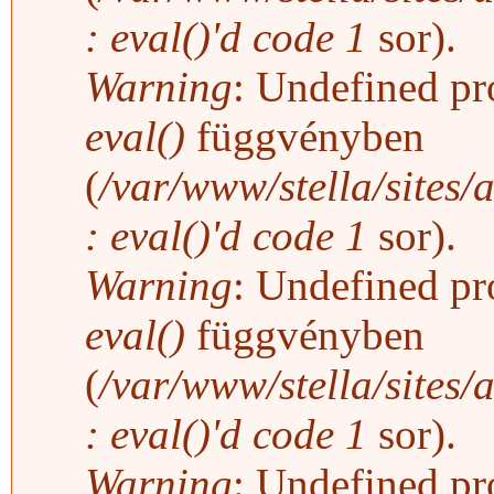
: eval()'d code
1
sor).
Warning
: Undefined pro
eval()
függvényben
(
/var/www/stella/sites/
: eval()'d code
1
sor).
Warning
: Undefined pro
eval()
függvényben
(
/var/www/stella/sites/
: eval()'d code
1
sor).
Warning
: Undefined pro