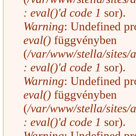
: eval()'d code
1
sor).
Warning
: Undefined pro
eval()
függvényben
(
/var/www/stella/sites/
: eval()'d code
1
sor).
Warning
: Undefined pro
eval()
függvényben
(
/var/www/stella/sites/
: eval()'d code
1
sor).
Warning
: Undefined pro