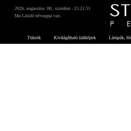
Ugrá
tarta
2026. augusztus. 08., szombat - 23.21.52
Ma László névnapja van.
Tükrök
Kivilágítható faliképek
Lámpák, fén
S