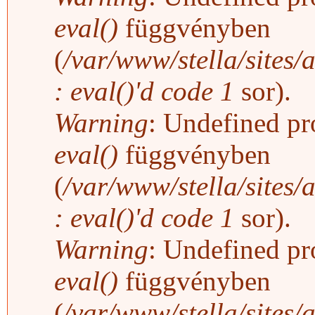
eval()
függvényben
(
/var/www/stella/sites/
: eval()'d code
1
sor).
Warning
: Undefined pro
eval()
függvényben
(
/var/www/stella/sites/
: eval()'d code
1
sor).
Warning
: Undefined pro
eval()
függvényben
(
/var/www/stella/sites/