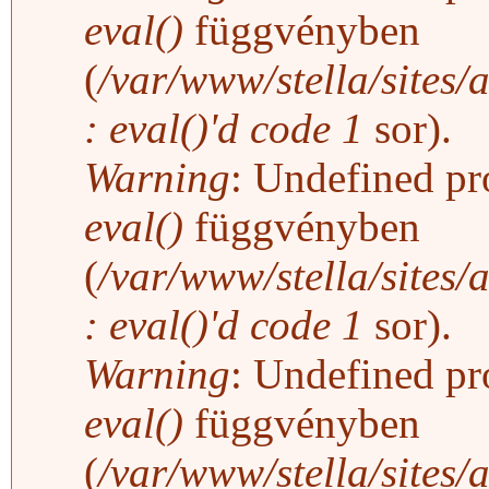
eval()
függvényben
(
/var/www/stella/sites/
: eval()'d code
1
sor).
Warning
: Undefined pro
eval()
függvényben
(
/var/www/stella/sites/
: eval()'d code
1
sor).
Warning
: Undefined pro
eval()
függvényben
(
/var/www/stella/sites/