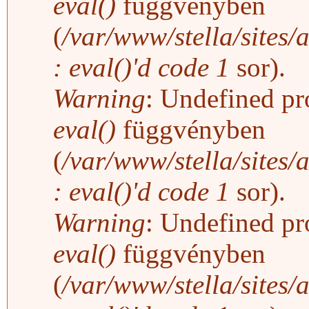
eval()
függvényben
(
/var/www/stella/sites/
: eval()'d code
1
sor).
Warning
: Undefined pro
eval()
függvényben
(
/var/www/stella/sites/
: eval()'d code
1
sor).
Warning
: Undefined pro
eval()
függvényben
(
/var/www/stella/sites/