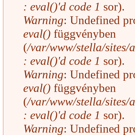
: eval()'d code
1
sor).
Warning
: Undefined pro
eval()
függvényben
(
/var/www/stella/sites/
: eval()'d code
1
sor).
Warning
: Undefined pro
eval()
függvényben
(
/var/www/stella/sites/
: eval()'d code
1
sor).
Warning
: Undefined pro