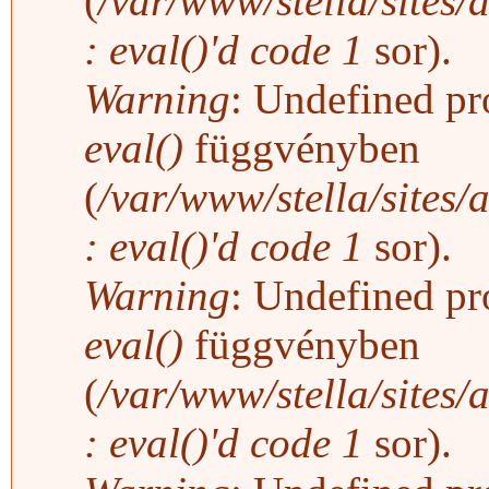
(
/var/www/stella/sites/
: eval()'d code
1
sor).
Warning
: Undefined pro
eval()
függvényben
(
/var/www/stella/sites/
: eval()'d code
1
sor).
Warning
: Undefined pro
eval()
függvényben
(
/var/www/stella/sites/
: eval()'d code
1
sor).