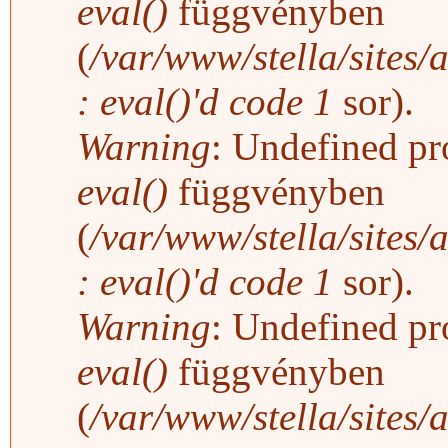
eval()
függvényben
(
/var/www/stella/sites/
: eval()'d code
1
sor).
Warning
: Undefined pro
eval()
függvényben
(
/var/www/stella/sites/
: eval()'d code
1
sor).
Warning
: Undefined pro
eval()
függvényben
(
/var/www/stella/sites/