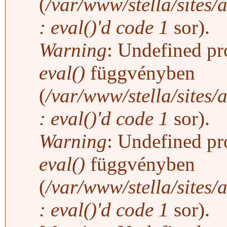
(
/var/www/stella/sites/
: eval()'d code
1
sor).
Warning
: Undefined pro
eval()
függvényben
(
/var/www/stella/sites/
: eval()'d code
1
sor).
Warning
: Undefined pro
eval()
függvényben
(
/var/www/stella/sites/
: eval()'d code
1
sor).