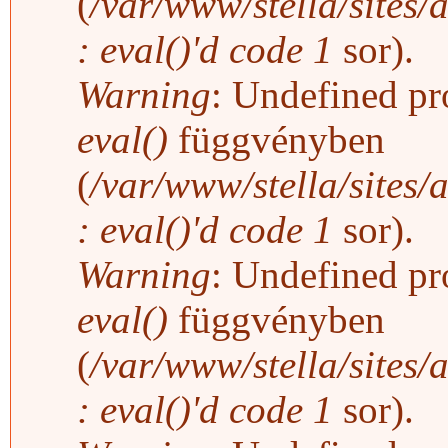
(
/var/www/stella/sites/
: eval()'d code
1
sor).
Warning
: Undefined pro
eval()
függvényben
(
/var/www/stella/sites/
: eval()'d code
1
sor).
Warning
: Undefined pro
eval()
függvényben
(
/var/www/stella/sites/
: eval()'d code
1
sor).