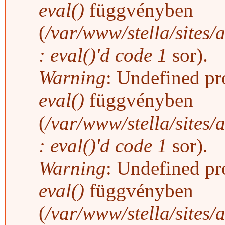
eval()
függvényben
(
/var/www/stella/sites/
: eval()'d code
1
sor).
Warning
: Undefined pro
eval()
függvényben
(
/var/www/stella/sites/
: eval()'d code
1
sor).
Warning
: Undefined pro
eval()
függvényben
(
/var/www/stella/sites/