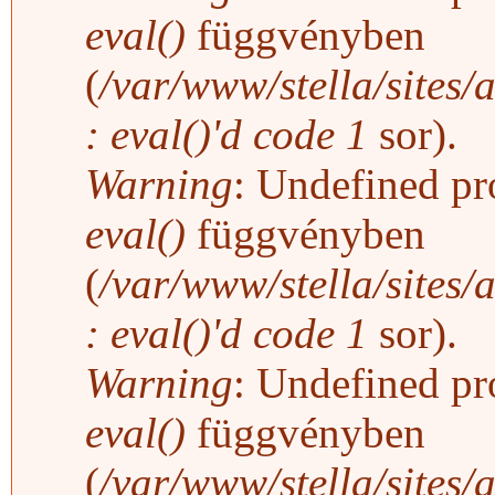
eval()
függvényben
(
/var/www/stella/sites/
: eval()'d code
1
sor).
Warning
: Undefined pro
eval()
függvényben
(
/var/www/stella/sites/
: eval()'d code
1
sor).
Warning
: Undefined pro
eval()
függvényben
(
/var/www/stella/sites/