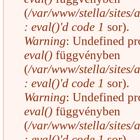
(
/var/www/stella/sites/
: eval()'d code
1
sor).
Warning
: Undefined pro
eval()
függvényben
(
/var/www/stella/sites/
: eval()'d code
1
sor).
Warning
: Undefined pro
eval()
függvényben
(
/var/www/stella/sites/
: eval()'d code
1
sor).