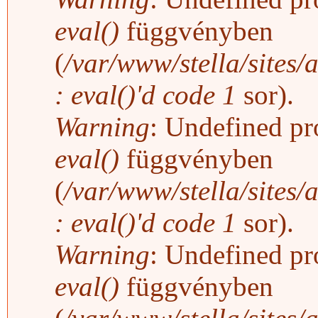
eval()
függvényben
(
/var/www/stella/sites/
: eval()'d code
1
sor).
Warning
: Undefined pro
eval()
függvényben
(
/var/www/stella/sites/
: eval()'d code
1
sor).
Warning
: Undefined pro
eval()
függvényben