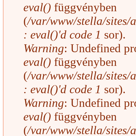
eval()
függvényben
(
/var/www/stella/sites/
: eval()'d code
1
sor).
Warning
: Undefined pro
eval()
függvényben
(
/var/www/stella/sites/
: eval()'d code
1
sor).
Warning
: Undefined pro
eval()
függvényben
(
/var/www/stella/sites/