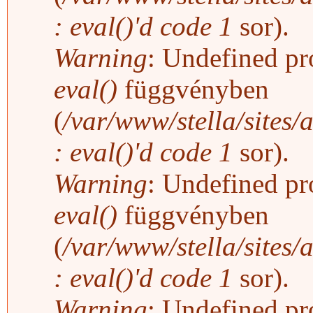
: eval()'d code
1
sor).
Warning
: Undefined pro
eval()
függvényben
(
/var/www/stella/sites/
: eval()'d code
1
sor).
Warning
: Undefined pro
eval()
függvényben
(
/var/www/stella/sites/
: eval()'d code
1
sor).
Warning
: Undefined pro