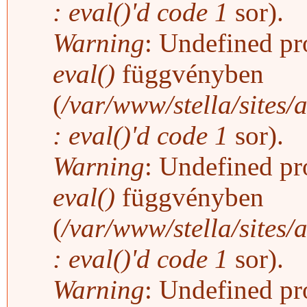
: eval()'d code
1
sor).
Warning
: Undefined pro
eval()
függvényben
(
/var/www/stella/sites/
: eval()'d code
1
sor).
Warning
: Undefined pro
eval()
függvényben
(
/var/www/stella/sites/
: eval()'d code
1
sor).
Warning
: Undefined pro