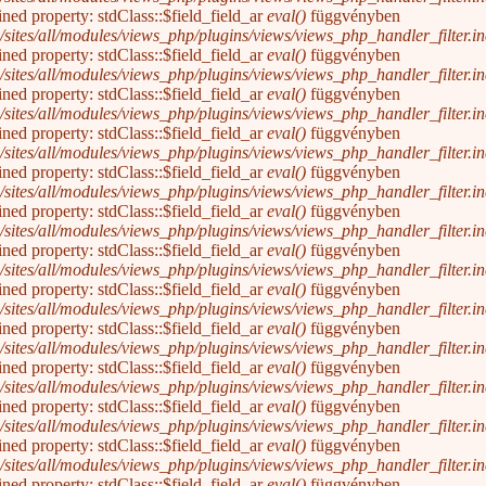
ined property: stdClass::$field_field_ar
eval()
függvényben
/sites/all/modules/views_php/plugins/views/views_php_handler_filter.inc
ined property: stdClass::$field_field_ar
eval()
függvényben
/sites/all/modules/views_php/plugins/views/views_php_handler_filter.inc
ined property: stdClass::$field_field_ar
eval()
függvényben
/sites/all/modules/views_php/plugins/views/views_php_handler_filter.inc
ined property: stdClass::$field_field_ar
eval()
függvényben
/sites/all/modules/views_php/plugins/views/views_php_handler_filter.inc
ined property: stdClass::$field_field_ar
eval()
függvényben
/sites/all/modules/views_php/plugins/views/views_php_handler_filter.inc
ined property: stdClass::$field_field_ar
eval()
függvényben
/sites/all/modules/views_php/plugins/views/views_php_handler_filter.inc
ined property: stdClass::$field_field_ar
eval()
függvényben
/sites/all/modules/views_php/plugins/views/views_php_handler_filter.inc
ined property: stdClass::$field_field_ar
eval()
függvényben
/sites/all/modules/views_php/plugins/views/views_php_handler_filter.inc
ined property: stdClass::$field_field_ar
eval()
függvényben
/sites/all/modules/views_php/plugins/views/views_php_handler_filter.inc
ined property: stdClass::$field_field_ar
eval()
függvényben
/sites/all/modules/views_php/plugins/views/views_php_handler_filter.inc
ined property: stdClass::$field_field_ar
eval()
függvényben
/sites/all/modules/views_php/plugins/views/views_php_handler_filter.inc
ined property: stdClass::$field_field_ar
eval()
függvényben
/sites/all/modules/views_php/plugins/views/views_php_handler_filter.inc
ined property: stdClass::$field_field_ar
eval()
függvényben