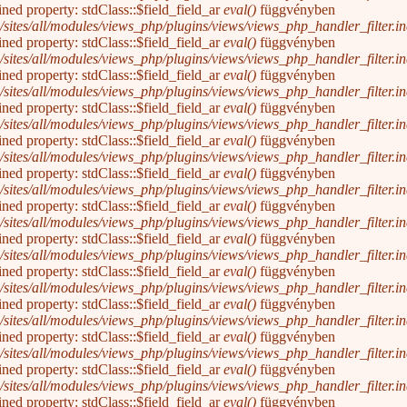
ined property: stdClass::$field_field_ar
eval()
függvényben
/sites/all/modules/views_php/plugins/views/views_php_handler_filter.inc
ined property: stdClass::$field_field_ar
eval()
függvényben
/sites/all/modules/views_php/plugins/views/views_php_handler_filter.inc
ined property: stdClass::$field_field_ar
eval()
függvényben
/sites/all/modules/views_php/plugins/views/views_php_handler_filter.inc
ined property: stdClass::$field_field_ar
eval()
függvényben
/sites/all/modules/views_php/plugins/views/views_php_handler_filter.inc
ined property: stdClass::$field_field_ar
eval()
függvényben
/sites/all/modules/views_php/plugins/views/views_php_handler_filter.inc
ined property: stdClass::$field_field_ar
eval()
függvényben
/sites/all/modules/views_php/plugins/views/views_php_handler_filter.inc
ined property: stdClass::$field_field_ar
eval()
függvényben
/sites/all/modules/views_php/plugins/views/views_php_handler_filter.inc
ined property: stdClass::$field_field_ar
eval()
függvényben
/sites/all/modules/views_php/plugins/views/views_php_handler_filter.inc
ined property: stdClass::$field_field_ar
eval()
függvényben
/sites/all/modules/views_php/plugins/views/views_php_handler_filter.inc
ined property: stdClass::$field_field_ar
eval()
függvényben
/sites/all/modules/views_php/plugins/views/views_php_handler_filter.inc
ined property: stdClass::$field_field_ar
eval()
függvényben
/sites/all/modules/views_php/plugins/views/views_php_handler_filter.inc
ined property: stdClass::$field_field_ar
eval()
függvényben
/sites/all/modules/views_php/plugins/views/views_php_handler_filter.inc
ined property: stdClass::$field_field_ar
eval()
függvényben