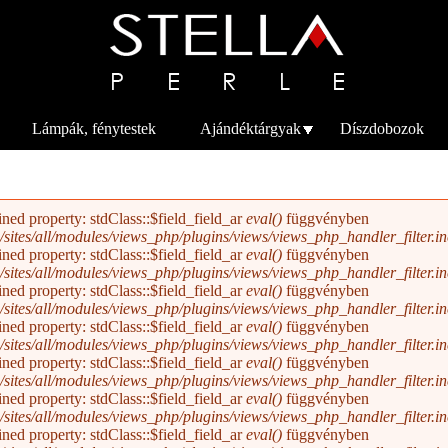
Ugrás a
tartalomra
Lámpák, fénytestek
Ajándéktárgyak
Díszdobozok
ined property: stdClass::$field_field_ar
eval()
függvényben
/sites/all/modules/views_php/plugins/views/views_php_handler_filter.inc
ined property: stdClass::$field_field_ar
eval()
függvényben
/sites/all/modules/views_php/plugins/views/views_php_handler_filter.inc
ined property: stdClass::$field_field_ar
eval()
függvényben
/sites/all/modules/views_php/plugins/views/views_php_handler_filter.inc
ined property: stdClass::$field_field_ar
eval()
függvényben
/sites/all/modules/views_php/plugins/views/views_php_handler_filter.inc
ined property: stdClass::$field_field_ar
eval()
függvényben
/sites/all/modules/views_php/plugins/views/views_php_handler_filter.inc
ined property: stdClass::$field_field_ar
eval()
függvényben
/sites/all/modules/views_php/plugins/views/views_php_handler_filter.inc
ined property: stdClass::$field_field_ar
eval()
függvényben