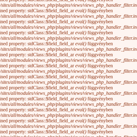
/sites/all/modules/views_php/plugins/views/views_php_handler_filter.inc
ined property: stdClass::$field_field_ar
eval()
függvényben
/sites/all/modules/views_php/plugins/views/views_php_handler_filter.inc
ined property: stdClass::$field_field_ar
eval()
függvényben
/sites/all/modules/views_php/plugins/views/views_php_handler_filter.inc
ined property: stdClass::$field_field_ar
eval()
függvényben
/sites/all/modules/views_php/plugins/views/views_php_handler_filter.inc
ined property: stdClass::$field_field_ar
eval()
függvényben
/sites/all/modules/views_php/plugins/views/views_php_handler_filter.inc
ined property: stdClass::$field_field_ar
eval()
függvényben
/sites/all/modules/views_php/plugins/views/views_php_handler_filter.inc
ined property: stdClass::$field_field_ar
eval()
függvényben
/sites/all/modules/views_php/plugins/views/views_php_handler_filter.inc
ined property: stdClass::$field_field_ar
eval()
függvényben
/sites/all/modules/views_php/plugins/views/views_php_handler_filter.inc
ined property: stdClass::$field_field_ar
eval()
függvényben
/sites/all/modules/views_php/plugins/views/views_php_handler_filter.inc
ined property: stdClass::$field_field_ar
eval()
függvényben
/sites/all/modules/views_php/plugins/views/views_php_handler_filter.inc
ined property: stdClass::$field_field_ar
eval()
függvényben
/sites/all/modules/views_php/plugins/views/views_php_handler_filter.inc
ined property: stdClass::$field_field_ar
eval()
függvényben
/sites/all/modules/views_php/plugins/views/views_php_handler_filter.inc
ined property: stdClass::$field_field_ar
eval()
függvényben