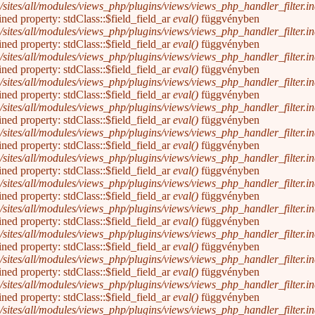
/sites/all/modules/views_php/plugins/views/views_php_handler_filter.inc
ined property: stdClass::$field_field_ar
eval()
függvényben
/sites/all/modules/views_php/plugins/views/views_php_handler_filter.inc
ined property: stdClass::$field_field_ar
eval()
függvényben
/sites/all/modules/views_php/plugins/views/views_php_handler_filter.inc
ined property: stdClass::$field_field_ar
eval()
függvényben
/sites/all/modules/views_php/plugins/views/views_php_handler_filter.inc
ined property: stdClass::$field_field_ar
eval()
függvényben
/sites/all/modules/views_php/plugins/views/views_php_handler_filter.inc
ined property: stdClass::$field_field_ar
eval()
függvényben
/sites/all/modules/views_php/plugins/views/views_php_handler_filter.inc
ined property: stdClass::$field_field_ar
eval()
függvényben
/sites/all/modules/views_php/plugins/views/views_php_handler_filter.inc
ined property: stdClass::$field_field_ar
eval()
függvényben
/sites/all/modules/views_php/plugins/views/views_php_handler_filter.inc
ined property: stdClass::$field_field_ar
eval()
függvényben
/sites/all/modules/views_php/plugins/views/views_php_handler_filter.inc
ined property: stdClass::$field_field_ar
eval()
függvényben
/sites/all/modules/views_php/plugins/views/views_php_handler_filter.inc
ined property: stdClass::$field_field_ar
eval()
függvényben
/sites/all/modules/views_php/plugins/views/views_php_handler_filter.inc
ined property: stdClass::$field_field_ar
eval()
függvényben
/sites/all/modules/views_php/plugins/views/views_php_handler_filter.inc
ined property: stdClass::$field_field_ar
eval()
függvényben
/sites/all/modules/views_php/plugins/views/views_php_handler_filter.inc