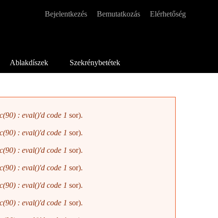
Bejelentkezés
Bemutatkozás
Elérhetőség
Másodlagos menü
Ablakdíszek
Szekrénybetétek
(90) : eval()'d code
1
sor).
(90) : eval()'d code
1
sor).
(90) : eval()'d code
1
sor).
(90) : eval()'d code
1
sor).
(90) : eval()'d code
1
sor).
(90) : eval()'d code
1
sor).