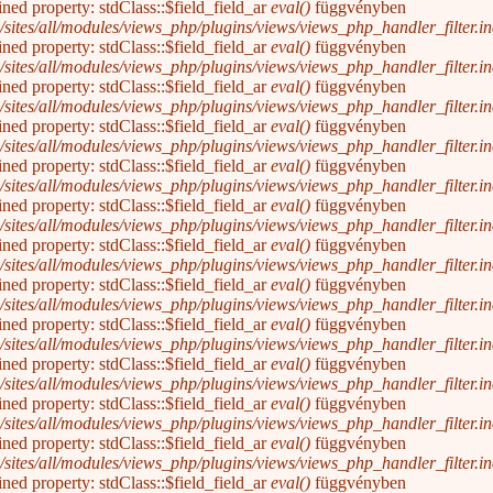
ined property: stdClass::$field_field_ar
eval()
függvényben
/sites/all/modules/views_php/plugins/views/views_php_handler_filter.inc
ined property: stdClass::$field_field_ar
eval()
függvényben
/sites/all/modules/views_php/plugins/views/views_php_handler_filter.inc
ined property: stdClass::$field_field_ar
eval()
függvényben
/sites/all/modules/views_php/plugins/views/views_php_handler_filter.inc
ined property: stdClass::$field_field_ar
eval()
függvényben
/sites/all/modules/views_php/plugins/views/views_php_handler_filter.inc
ined property: stdClass::$field_field_ar
eval()
függvényben
/sites/all/modules/views_php/plugins/views/views_php_handler_filter.inc
ined property: stdClass::$field_field_ar
eval()
függvényben
/sites/all/modules/views_php/plugins/views/views_php_handler_filter.inc
ined property: stdClass::$field_field_ar
eval()
függvényben
/sites/all/modules/views_php/plugins/views/views_php_handler_filter.inc
ined property: stdClass::$field_field_ar
eval()
függvényben
/sites/all/modules/views_php/plugins/views/views_php_handler_filter.inc
ined property: stdClass::$field_field_ar
eval()
függvényben
/sites/all/modules/views_php/plugins/views/views_php_handler_filter.inc
ined property: stdClass::$field_field_ar
eval()
függvényben
/sites/all/modules/views_php/plugins/views/views_php_handler_filter.inc
ined property: stdClass::$field_field_ar
eval()
függvényben
/sites/all/modules/views_php/plugins/views/views_php_handler_filter.inc
ined property: stdClass::$field_field_ar
eval()
függvényben
/sites/all/modules/views_php/plugins/views/views_php_handler_filter.inc
ined property: stdClass::$field_field_ar
eval()
függvényben