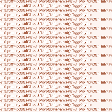
/sites/all/modules/views_php/plugins/views/views_php_handler_filter.inc
ined property: stdClass::$field_field_ar
eval()
függvényben
/sites/all/modules/views_php/plugins/views/views_php_handler_filter.inc
ined property: stdClass::$field_field_ar
eval()
függvényben
/sites/all/modules/views_php/plugins/views/views_php_handler_filter.inc
ined property: stdClass::$field_field_ar
eval()
függvényben
/sites/all/modules/views_php/plugins/views/views_php_handler_filter.inc
ined property: stdClass::$field_field_ar
eval()
függvényben
/sites/all/modules/views_php/plugins/views/views_php_handler_filter.inc
ined property: stdClass::$field_field_ar
eval()
függvényben
/sites/all/modules/views_php/plugins/views/views_php_handler_filter.inc
ined property: stdClass::$field_field_ar
eval()
függvényben
/sites/all/modules/views_php/plugins/views/views_php_handler_filter.inc
ined property: stdClass::$field_field_ar
eval()
függvényben
/sites/all/modules/views_php/plugins/views/views_php_handler_filter.inc
ined property: stdClass::$field_field_ar
eval()
függvényben
/sites/all/modules/views_php/plugins/views/views_php_handler_filter.inc
ined property: stdClass::$field_field_ar
eval()
függvényben
/sites/all/modules/views_php/plugins/views/views_php_handler_filter.inc
ined property: stdClass::$field_field_ar
eval()
függvényben
/sites/all/modules/views_php/plugins/views/views_php_handler_filter.inc
ined property: stdClass::$field_field_ar
eval()
függvényben
/sites/all/modules/views_php/plugins/views/views_php_handler_filter.inc
ined property: stdClass::$field_field_ar
eval()
függvényben
/sites/all/modules/views_php/plugins/views/views_php_handler_filter.inc