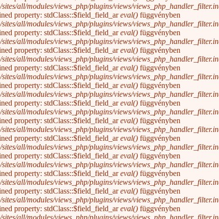
/sites/all/modules/views_php/plugins/views/views_php_handler_filter.inc
ined property: stdClass::$field_field_ar
eval()
függvényben
/sites/all/modules/views_php/plugins/views/views_php_handler_filter.inc
ined property: stdClass::$field_field_ar
eval()
függvényben
/sites/all/modules/views_php/plugins/views/views_php_handler_filter.inc
ined property: stdClass::$field_field_ar
eval()
függvényben
/sites/all/modules/views_php/plugins/views/views_php_handler_filter.inc
ined property: stdClass::$field_field_ar
eval()
függvényben
/sites/all/modules/views_php/plugins/views/views_php_handler_filter.inc
ined property: stdClass::$field_field_ar
eval()
függvényben
/sites/all/modules/views_php/plugins/views/views_php_handler_filter.inc
ined property: stdClass::$field_field_ar
eval()
függvényben
/sites/all/modules/views_php/plugins/views/views_php_handler_filter.inc
ined property: stdClass::$field_field_ar
eval()
függvényben
/sites/all/modules/views_php/plugins/views/views_php_handler_filter.inc
ined property: stdClass::$field_field_ar
eval()
függvényben
/sites/all/modules/views_php/plugins/views/views_php_handler_filter.inc
ined property: stdClass::$field_field_ar
eval()
függvényben
/sites/all/modules/views_php/plugins/views/views_php_handler_filter.inc
ined property: stdClass::$field_field_ar
eval()
függvényben
/sites/all/modules/views_php/plugins/views/views_php_handler_filter.inc
ined property: stdClass::$field_field_ar
eval()
függvényben
/sites/all/modules/views_php/plugins/views/views_php_handler_filter.inc
ined property: stdClass::$field_field_ar
eval()
függvényben
/sites/all/modules/views_php/plugins/views/views_php_handler_filter.inc