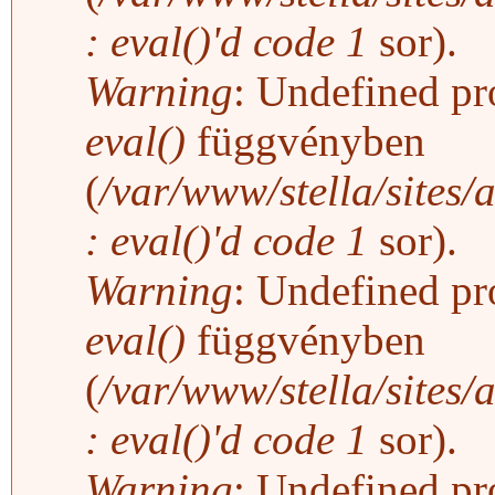
: eval()'d code
1
sor).
Warning
: Undefined pro
eval()
függvényben
(
/var/www/stella/sites/
: eval()'d code
1
sor).
Warning
: Undefined pro
eval()
függvényben
(
/var/www/stella/sites/
: eval()'d code
1
sor).
Warning
: Undefined pro