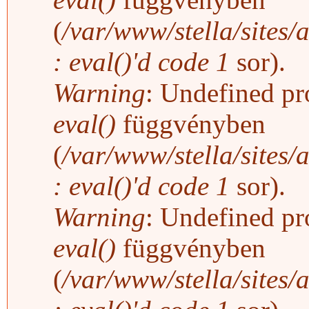
(
/var/www/stella/sites/
: eval()'d code
1
sor).
Warning
: Undefined pro
eval()
függvényben
(
/var/www/stella/sites/
: eval()'d code
1
sor).
Warning
: Undefined pro
eval()
függvényben
(
/var/www/stella/sites/