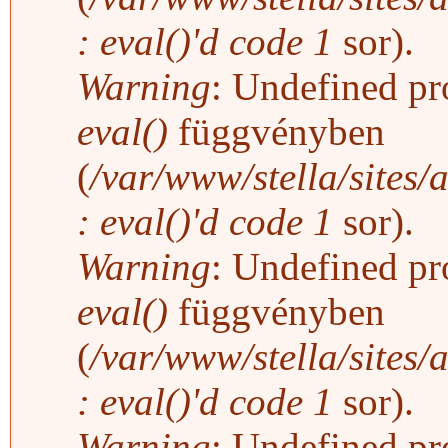
: eval()'d code
1
sor).
Warning
: Undefined pro
eval()
függvényben
(
/var/www/stella/sites/
: eval()'d code
1
sor).
Warning
: Undefined pro
eval()
függvényben
(
/var/www/stella/sites/
: eval()'d code
1
sor).
Warning
: Undefined pro