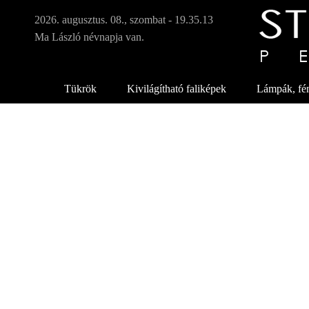
Ugrá
tarta
2026. augusztus. 08., szombat - 19.35.14
Ma László névnapja van.
Tükrök
Kivilágítható faliképek
Lámpák, fén
S