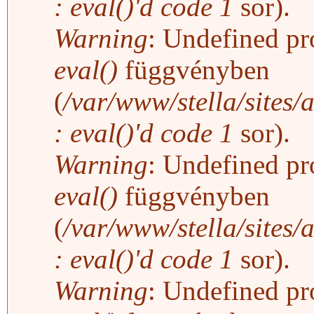
: eval()'d code
1
sor).
Warning
: Undefined pro
eval()
függvényben
(
/var/www/stella/sites/
: eval()'d code
1
sor).
Warning
: Undefined pro
eval()
függvényben
(
/var/www/stella/sites/
: eval()'d code
1
sor).
Warning
: Undefined pro