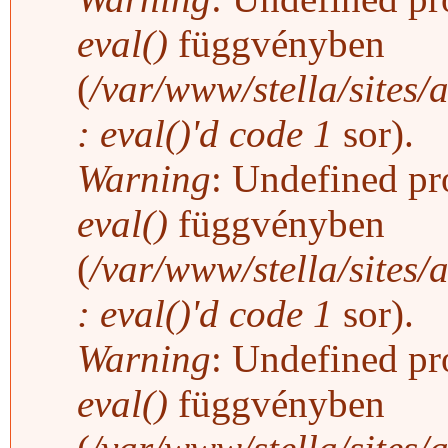
eval()
függvényben
(
/var/www/stella/sites/
: eval()'d code
1
sor).
Warning
: Undefined pro
eval()
függvényben
(
/var/www/stella/sites/
: eval()'d code
1
sor).
Warning
: Undefined pro
eval()
függvényben