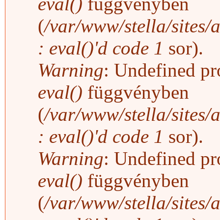
eval()
függvényben
(
/var/www/stella/sites/
: eval()'d code
1
sor).
Warning
: Undefined pro
eval()
függvényben
(
/var/www/stella/sites/
: eval()'d code
1
sor).
Warning
: Undefined pro
eval()
függvényben
(
/var/www/stella/sites/