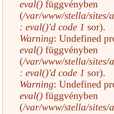
eval()
függvényben
(
/var/www/stella/sites/
: eval()'d code
1
sor).
Warning
: Undefined pro
eval()
függvényben
(
/var/www/stella/sites/
: eval()'d code
1
sor).
Warning
: Undefined pro
eval()
függvényben
(
/var/www/stella/sites/