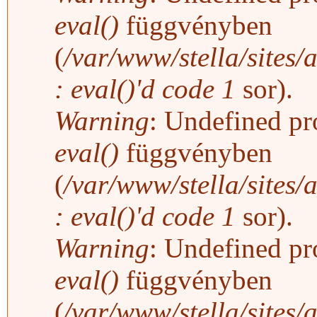
eval()
függvényben
(
/var/www/stella/sites/
: eval()'d code
1
sor).
Warning
: Undefined pro
eval()
függvényben
(
/var/www/stella/sites/
: eval()'d code
1
sor).
Warning
: Undefined pro
eval()
függvényben
(
/var/www/stella/sites/