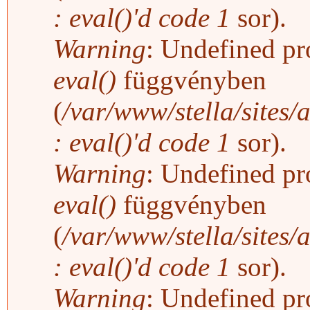
: eval()'d code
1
sor).
Warning
: Undefined pro
eval()
függvényben
(
/var/www/stella/sites/
: eval()'d code
1
sor).
Warning
: Undefined pro
eval()
függvényben
(
/var/www/stella/sites/
: eval()'d code
1
sor).
Warning
: Undefined pro