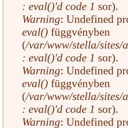
: eval()'d code
1
sor).
Warning
: Undefined pro
eval()
függvényben
(
/var/www/stella/sites/
: eval()'d code
1
sor).
Warning
: Undefined pro
eval()
függvényben
(
/var/www/stella/sites/
: eval()'d code
1
sor).
Warning
: Undefined pro