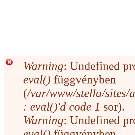
Warning
: Undefined pro
Hibaüzenet
eval()
függvényben
(
/var/www/stella/sites/
: eval()'d code
1
sor).
Warning
: Undefined pro
eval()
függvényben