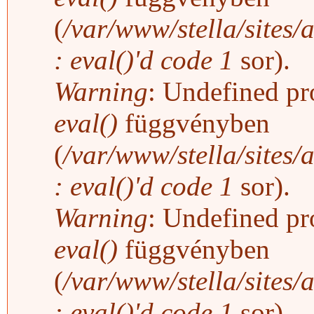
(
/var/www/stella/sites/
: eval()'d code
1
sor).
Warning
: Undefined pro
eval()
függvényben
(
/var/www/stella/sites/
: eval()'d code
1
sor).
Warning
: Undefined pro
eval()
függvényben
(
/var/www/stella/sites/
: eval()'d code
1
sor).