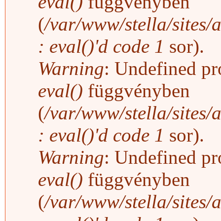
eval()
függvényben
(
/var/www/stella/sites/
: eval()'d code
1
sor).
Warning
: Undefined pro
eval()
függvényben
(
/var/www/stella/sites/
: eval()'d code
1
sor).
Warning
: Undefined pro
eval()
függvényben
(
/var/www/stella/sites/