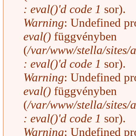
: eval()'d code
1
sor).
Warning
: Undefined pro
eval()
függvényben
(
/var/www/stella/sites/
: eval()'d code
1
sor).
Warning
: Undefined pro
eval()
függvényben
(
/var/www/stella/sites/
: eval()'d code
1
sor).
Warning
: Undefined pro