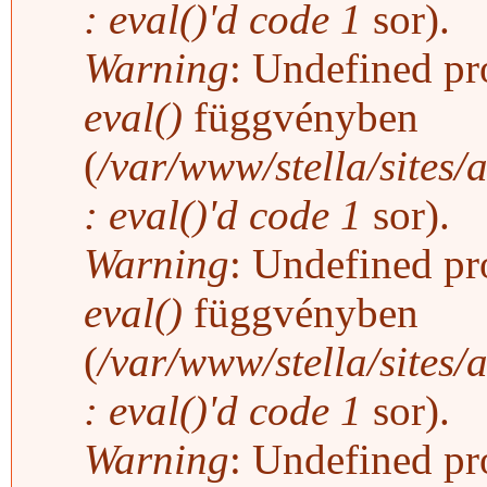
: eval()'d code
1
sor).
Warning
: Undefined pro
eval()
függvényben
(
/var/www/stella/sites/
: eval()'d code
1
sor).
Warning
: Undefined pro
eval()
függvényben
(
/var/www/stella/sites/
: eval()'d code
1
sor).
Warning
: Undefined pro