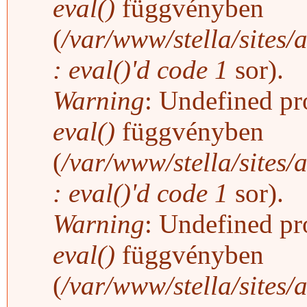
eval()
függvényben
(
/var/www/stella/sites/
: eval()'d code
1
sor).
Warning
: Undefined pro
eval()
függvényben
(
/var/www/stella/sites/
: eval()'d code
1
sor).
Warning
: Undefined pro
eval()
függvényben
(
/var/www/stella/sites/