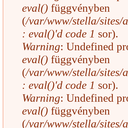
eval()
függvényben
(
/var/www/stella/sites/
: eval()'d code
1
sor).
Warning
: Undefined pro
eval()
függvényben
(
/var/www/stella/sites/
: eval()'d code
1
sor).
Warning
: Undefined pro
eval()
függvényben
(
/var/www/stella/sites/