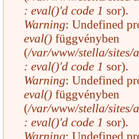
: eval()'d code
1
sor).
Warning
: Undefined pro
eval()
függvényben
(
/var/www/stella/sites/
: eval()'d code
1
sor).
Warning
: Undefined pro
eval()
függvényben
(
/var/www/stella/sites/
: eval()'d code
1
sor).
Warning
: Undefined pro