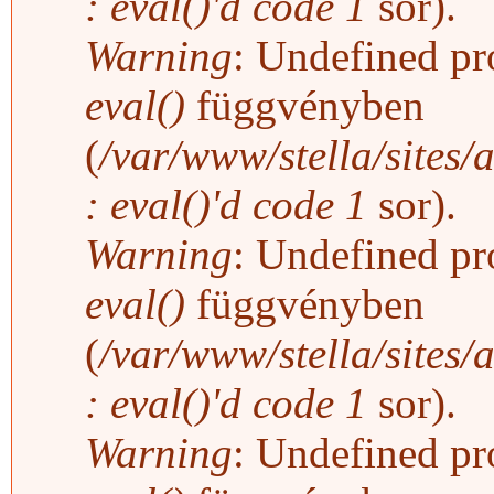
: eval()'d code
1
sor).
Warning
: Undefined pro
eval()
függvényben
(
/var/www/stella/sites/
: eval()'d code
1
sor).
Warning
: Undefined pro
eval()
függvényben
(
/var/www/stella/sites/
: eval()'d code
1
sor).
Warning
: Undefined pro