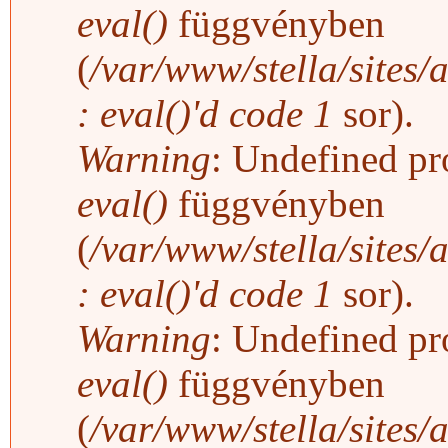
eval()
függvényben
(
/var/www/stella/sites/
: eval()'d code
1
sor).
Warning
: Undefined pro
eval()
függvényben
(
/var/www/stella/sites/
: eval()'d code
1
sor).
Warning
: Undefined pro
eval()
függvényben
(
/var/www/stella/sites/