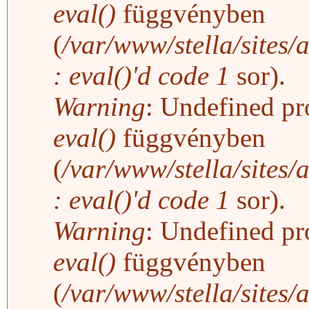
eval()
függvényben
(
/var/www/stella/sites/
: eval()'d code
1
sor).
Warning
: Undefined pro
eval()
függvényben
(
/var/www/stella/sites/
: eval()'d code
1
sor).
Warning
: Undefined pro
eval()
függvényben
(
/var/www/stella/sites/