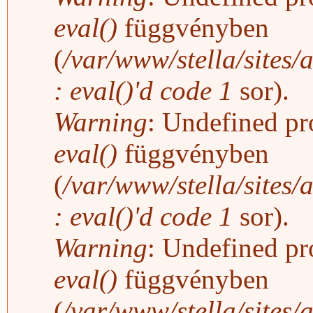
eval()
függvényben
(
/var/www/stella/sites/
: eval()'d code
1
sor).
Warning
: Undefined pro
eval()
függvényben
(
/var/www/stella/sites/
: eval()'d code
1
sor).
Warning
: Undefined pro
eval()
függvényben
(
/var/www/stella/sites/