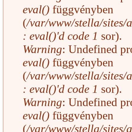
eval()
függvényben
(
/var/www/stella/sites/
: eval()'d code
1
sor).
Warning
: Undefined pro
eval()
függvényben
(
/var/www/stella/sites/
: eval()'d code
1
sor).
Warning
: Undefined pro
eval()
függvényben
(
/var/www/stella/sites/