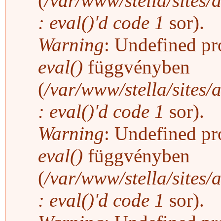
(
/var/www/stella/sites/
: eval()'d code
1
sor).
Warning
: Undefined pro
eval()
függvényben
(
/var/www/stella/sites/
: eval()'d code
1
sor).
Warning
: Undefined pro
eval()
függvényben
(
/var/www/stella/sites/
: eval()'d code
1
sor).