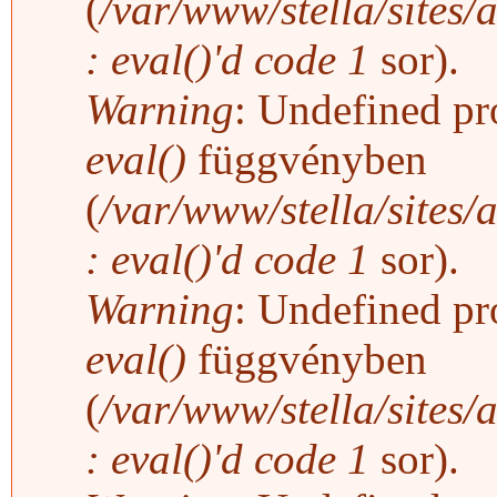
(
/var/www/stella/sites/
: eval()'d code
1
sor).
Warning
: Undefined pro
eval()
függvényben
(
/var/www/stella/sites/
: eval()'d code
1
sor).
Warning
: Undefined pro
eval()
függvényben
(
/var/www/stella/sites/
: eval()'d code
1
sor).